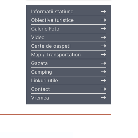
Informatii statiune
Obiective turistice
Galerie Foto
Video
Carte de oaspeti
Map / Transportation
Gazeta
Camping
Linkuri utile
Contact
Vremea