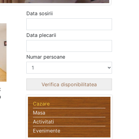
Data sosirii
Data plecarii
Numar persoane
t
a
Cazare
Masa
Activitati
Evenimente